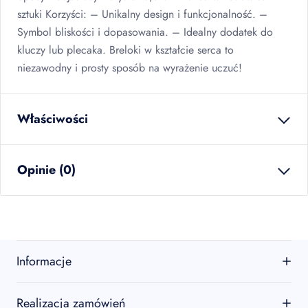
sztuki Korzyści: – Unikalny design i funkcjonalność. –
Symbol bliskości i dopasowania. – Idealny dodatek do
kluczy lub plecaka. Breloki w kształcie serca to
niezawodny i prosty sposób na wyrażenie uczuć!
Właściwości
waga netto
0.000
kg
Opinie (0)
ilość w opakowaniu
24
szt
zbiorczym
EAN
5902934243902
Brak opinii
Jeszcze nikt nie ocenił tego produktu.
Informacje
Bądź pierwszą osobą, która podzieli się opinią o tym
produkcie!
O firmie
Realizacja zamówień
Oceń produkt