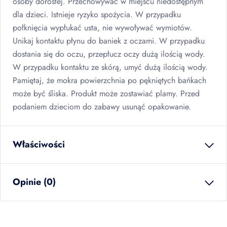
osoby dorosłej. Przechowywać w miejscu niedostępnym
dla dzieci. Istnieje ryzyko spożycia. W przypadku
połknięcia wypłukać usta, nie wywoływać wymiotów.
Unikaj kontaktu płynu do baniek z oczami. W przypadku
dostania się do oczu, przepłucz oczy dużą ilością wody.
W przypadku kontaktu ze skórą, umyć dużą ilością wody.
Pamiętaj, że mokra powierzchnia po pękniętych bańkach
może być śliska. Produkt może zostawiać plamy. Przed
podaniem dzieciom do zabawy usunąć opakowanie.
Właściwości
waga netto
0.042
kg
Opinie (0)
ilość w opakowaniu
12
szt
zbiorczym
EAN
5902934250191