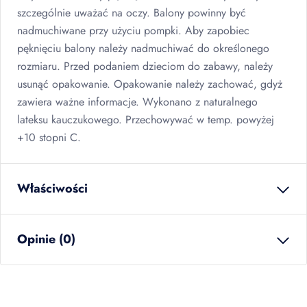
szczególnie uważać na oczy. Balony powinny być
nadmuchiwane przy użyciu pompki. Aby zapobiec
pęknięciu balony należy nadmuchiwać do określonego
rozmiaru. Przed podaniem dzieciom do zabawy, należy
usunąć opakowanie. Opakowanie należy zachować, gdyż
zawiera ważne informacje. Wykonano z naturalnego
lateksu kauczukowego. Przechowywać w temp. powyżej
+10 stopni C.
Właściwości
waga netto
0.231
kg
Opinie (0)
ilość w opakowaniu
50
szt
zbiorczym
EAN
5907667205579
Brak opinii