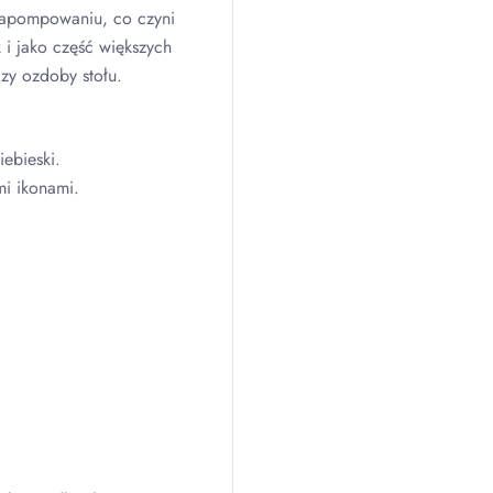
napompowaniu, co czyni
 i jako część większych
czy ozdoby stołu.
iebieski.
mi ikonami.