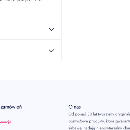
222037
 produkcie!
a zamówień
O nas
Od ponad 30 lat tworzymy oryginal
pomysłowe produkty, które gwarant
lamacje
zabawę, nadają niepowtarzalny char