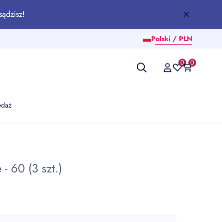
sądzisz!
Polski / PLN
0
0
edaż
- 60 (3 szt.)