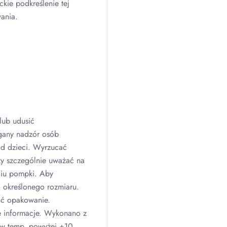
ckie podkreślenie tej
ania.
lub udusić
gany nadzór osób
od dzieci. Wyrzucać
ży szczególnie uważać na
ciu pompki. Aby
 określonego rozmiaru.
ąć opakowanie.
 informacje. Wykonano z
 w temp. powyżej +10