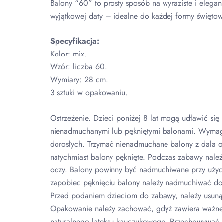
Balony “60” to prosty sposób na wyraziste i elegan
wyjątkowej daty – idealne do każdej formy świętow
Specyfikacja:
Kolor: mix.
Wzór: liczba 60.
Wymiary: 28 cm.
3 sztuki w opakowaniu.
Ostrzeżenie. Dzieci poniżej 8 lat mogą udławić się 
nienadmuchanymi lub pękniętymi balonami. Wyma
dorosłych. Trzymać nienadmuchane balony z dala 
natychmiast balony pęknięte. Podczas zabawy nale
oczy. Balony powinny być nadmuchiwane przy uży
zapobiec pęknięciu balony należy nadmuchiwać do
Przed podaniem dzieciom do zabawy, należy usun
Opakowanie należy zachować, gdyż zawiera ważne
naturalnego lateksu kauczukowego. Przechowywać