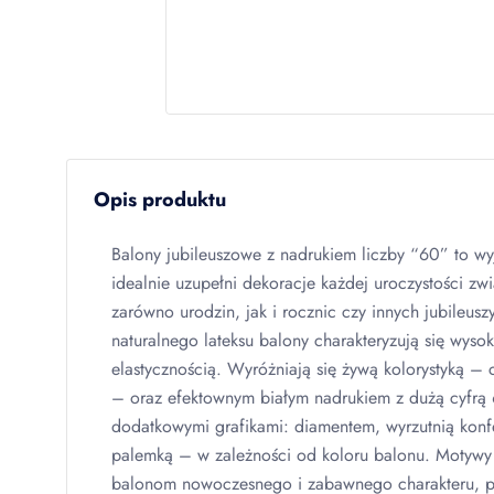
Opis produktu
Balony jubileuszowe z nadrukiem liczby “60” to wy
idealnie uzupełni dekoracje każdej uroczystości zw
zarówno urodzin, jak i rocznic czy innych jubileus
naturalnego lateksu balony charakteryzują się wysok
elastycznością. Wyróżniają się żywą kolorystyką – c
– oraz efektownym białym nadrukiem z dużą cyfrą
dodatkowymi grafikami: diamentem, wyrzutnią konfe
palemką – w zależności od koloru balonu. Motyw
balonom nowoczesnego i zabawnego charakteru, po