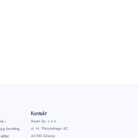
Kontakt
ne i
Arpex Sp. z o.o.
ują świetną
ul. M. Płażyńskiego 42
akter
44-100 Gliwice