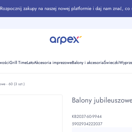
Rozpocznij zakupy na naszej nowej platformie i daj nam znać, co 
wości
Grill Time
Lato
Akcesoria imprezowe
Balony i akcesoria
Świeczki
Wyprz
owe - 60 (3 szt.)
Balony jubileuszowe 
KB2037-60-9944
5902934222037