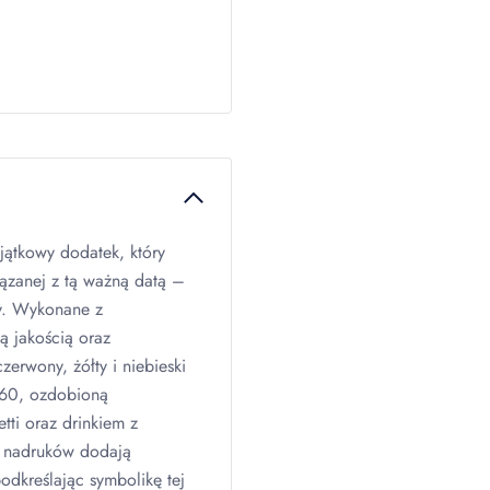
jątkowy dodatek, który
iązanej z tą ważną datą –
zy. Wykonane z
ą jakością oraz
zerwony, żółty i niebieski
 60, ozdobioną
tti oraz drinkiem z
y nadruków dodają
dkreślając symbolikę tej