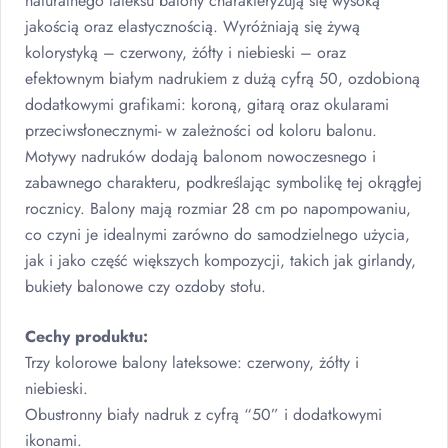
naturalnego lateksu balony charakteryzują się wysoką
jakością oraz elastycznością. Wyróżniają się żywą
kolorystyką – czerwony, żółty i niebieski – oraz
efektownym białym nadrukiem z dużą cyfrą 50, ozdobioną
dodatkowymi grafikami: koroną, gitarą oraz okularami
przeciwsłonecznymi- w zależności od koloru balonu.
Motywy nadruków dodają balonom nowoczesnego i
zabawnego charakteru, podkreślając symbolikę tej okrągłej
rocznicy. Balony mają rozmiar 28 cm po napompowaniu,
co czyni je idealnymi zarówno do samodzielnego użycia,
jak i jako część większych kompozycji, takich jak girlandy,
bukiety balonowe czy ozdoby stołu.
Cechy produktu:
Trzy kolorowe balony lateksowe: czerwony, żółty i
niebieski.
Obustronny biały nadruk z cyfrą “50” i dodatkowymi
ikonami.