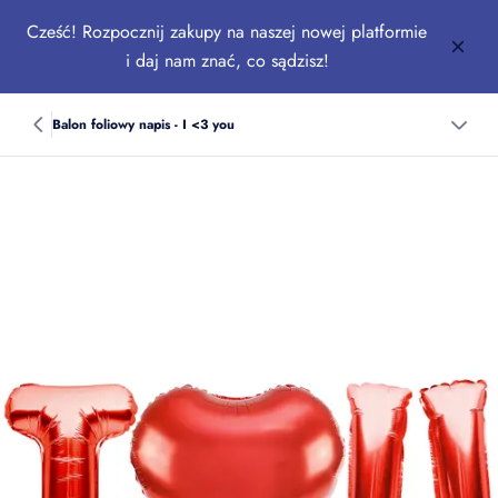
Cześć! Rozpocznij zakupy na naszej nowej platformie
i daj nam znać, co sądzisz!
Balon foliowy napis - I <3 you