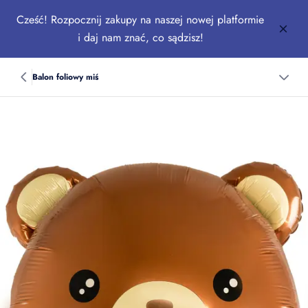
Cześć! Rozpocznij zakupy na naszej nowej platformie
i daj nam znać, co sądzisz!
Balon foliowy miś