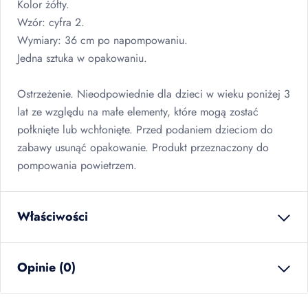
Kolor żółty.
Wzór: cyfra 2.
Wymiary: 36 cm po napompowaniu.
Jedna sztuka w opakowaniu.
Ostrzeżenie. Nieodpowiednie dla dzieci w wieku poniżej 3
lat ze względu na małe elementy, które mogą zostać
połknięte lub wchłonięte. Przed podaniem dzieciom do
zabawy usunąć opakowanie. Produkt przeznaczony do
pompowania powietrzem.
Właściwości
waga netto
0.024
kg
Opinie (0)
ilość w opakowaniu
12
szt
zbiorczym