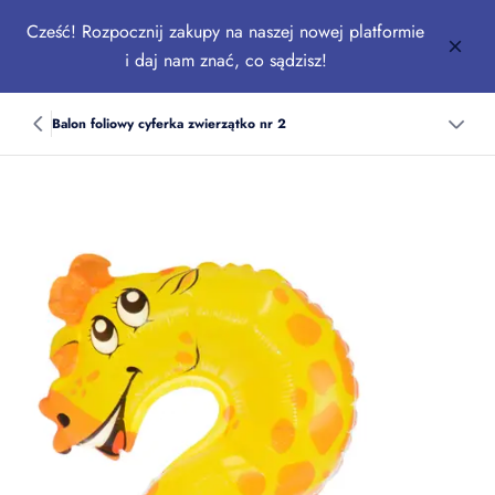
Cześć! Rozpocznij zakupy na naszej nowej platformie
i daj nam znać, co sądzisz!
Balon foliowy cyferka zwierzątko nr 2