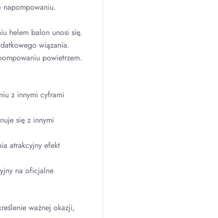
o napompowaniu.
u helem balon unosi się.
odatkowego wiązania.
 pompowaniu powietrzem.
iu z innymi cyframi
uje się z innymi
a atrakcyjny efekt
jny na oficjalne
reślenie ważnej okazji,