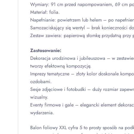
Wymiary: 91 cm przed napompowaniem, 69 cm p
Materiał: folia.
Napełnianie: powietrzem lub helem – po napełnieni
Samozaciskający się wentyl – brak konieczności d
Zestaw zawiera: papierową słomkę przydatną przy
Zastosowanie:
Dekoracja urodzinowa i jubileuszowa – w zestawien
tworzy efektowną kompozycję.
Imprezy tematyczne – złoty kolor doskonale kompon
ozdobami.
Sesje zdjęciowe i fotobudki – duży rozmiar zapewni
wizualny.
Eventy firmowe i gale – elegancki element dekoracy
wydarzenia.
Balon foliowy
XXL
cyfra 5 to prosty sposób na podk