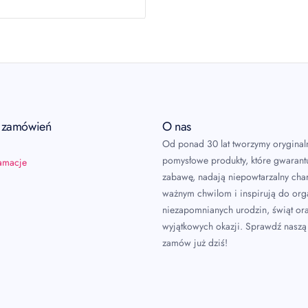
222990
 produkcie!
a zamówień
O nas
Od ponad 30 lat tworzymy oryginal
pomysłowe produkty, które gwarant
lamacje
zabawę, nadają niepowtarzalny char
ważnym chwilom i inspirują do or
niezapomnianych urodzin, świąt or
wyjątkowych okazji. Sprawdź naszą 
zamów już dziś!