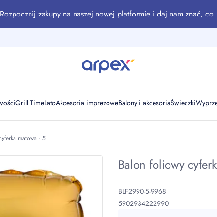
Rozpocznij zakupy na naszej nowej platformie i daj nam znać, co 
wości
Grill Time
Lato
Akcesoria imprezowe
Balony i akcesoria
Świeczki
Wyprz
cyferka matowa - 5
Balon foliowy cyfer
BLF2990-5-9968
5902934222990