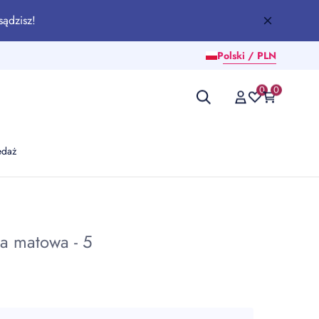
sądzisz!
Polski / PLN
0
0
edaż
ka matowa - 5