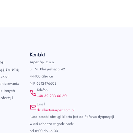
Kontakt
ne i
Arpex Sp. z o.o.
ują świetną
ul. M. Płażyńskiego 42
akter
44-100 Gliwice
ganizowania
NIP 6312476603
Telefon
az innych
+48 32 233 00 60
ofertę i
Email
dzialhurtu@arpex.com.pl
Nasz zespół obsługi klienta jest do Państwa dyspozycji
w dni robocze w godzinach:
od 8:00 do 16:00