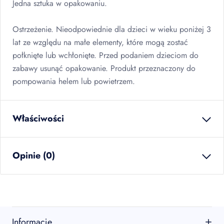
Jedna sztuka w opakowaniu.
Ostrzeżenie. Nieodpowiednie dla dzieci w wieku poniżej 3
lat ze względu na małe elementy, które mogą zostać
połknięte lub wchłonięte. Przed podaniem dzieciom do
zabawy usunąć opakowanie. Produkt przeznaczony do
pompowania helem lub powietrzem.
Właściwości
waga netto
0.027
kg
Opinie (0)
ilość w opakowaniu
12
szt
zbiorczym
EAN
5902934222976
Brak opinii
sztuk w kartonie
12
szt
Jeszcze nikt nie ocenił tego produktu.
Informacje